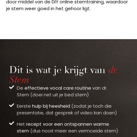
door middel van de DIY online stemtraining, waardoor
je stem weer
goed in het gehoor ligt
.
dr.
Dit is wat je krijgt van
Stem
De
effectieve vocal care routine
van dr.
Stem (doei net uit je bed stem)
Eerste
hulp bij heesheid
(zodat je toch die
presentatie, dat gesprek of video kan doen)
Het
recept voor een ontspannen warme
stem
(dus nooit meer een vermoeide stem)