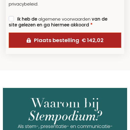
privacybeleid
.
Ik heb de
algemene voorwaarden
van de
site gelezen en ga hiermee akkoord
*
Plaats bestelling € 142,02
Waarom bij
Stempodium?
Als stem-, presentatie- en communicatie-