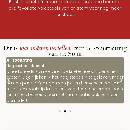
Bestel bij het afrekenen ook direct de voice box met
alle favoriete voicetools van dr. stem voor nog meer
resultaat.
wat anderen vertellen
Dit is
over de stemtraining
van dr. Stem
A. Hoekstra
C
Hogeschool docent.
D
en
Ik had steeds zo'n vervelende kriebelhoest tijdens het
I
praten. Eigenlijk kan ik het nog steeds niet geloven, maar
l
na een paar oefeningen van jou en het verwennen van
w
mijn stem zoals jij dat zo leuk zegt heb ik helemaal geen
k
last meer. De voice box met materiaal is ook echt een
d
aanrader!