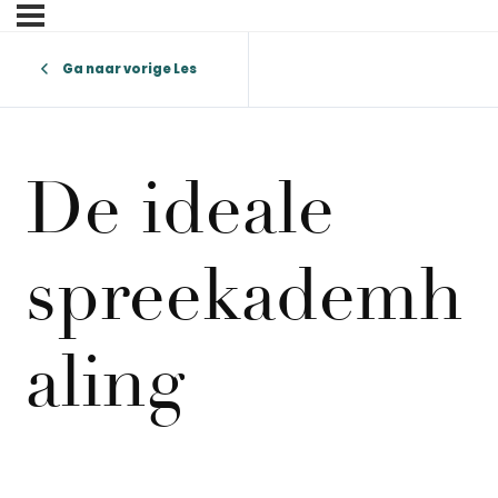
Ga naar vorige Les
De ideale
spreekademh
aling