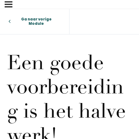
Ga naar vorige
Module
Een goede
voorbereidin
g is het halve
werk!