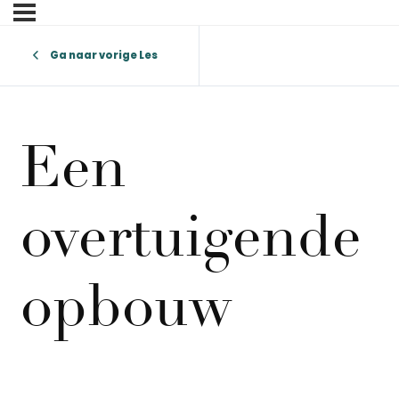
Ga naar vorige Les
Een
overtuigende
opbouw