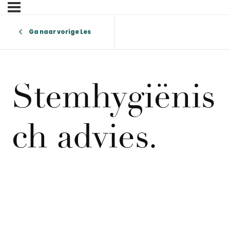
Ga naar vorige Les
Stemhygiënis
ch advies.