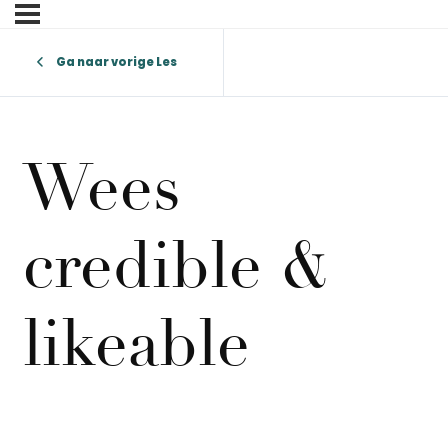
Ga naar vorige Les
Wees
credible &
likeable