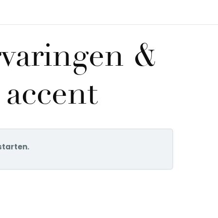
rvaringen &
 accent
starten.