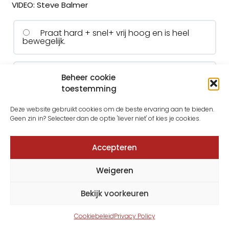
VIDEO: Steve Balmer
Praat hard + snel+ vrij hoog en is heel
bewegelijk.
Praat niet heel snel of heel hard en met
Beheer cookie
een lage stem.
toestemming
Deze website gebruikt cookies om de beste ervaring aan te bieden.
Praat langzaam, met veel pauzes, heel
Geen zin in? Selecteer dan de optie 'liever niet' of kies je cookies.
zacht en beweegt nauwelijks.
Accepteren
Weigeren
Bekijk voorkeuren
Cookiebeleid
Privacy Policy