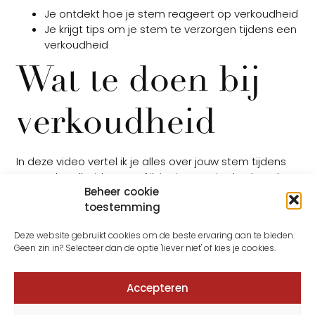
Je ontdekt hoe je stem reageert op verkoudheid
Je krijgt tips om je stem te verzorgen tijdens een
verkoudheid
Wat te doen bij
verkoudheid
In deze video vertel ik je alles over jouw stem tijdens
een verkoudheid en geef ik je tips wat je dan kan doen
Beheer cookie
ook als je bijvoorbeeld hoest.
toestemming
https://vimeo.com/455868693
Deze website gebruikt cookies om de beste ervaring aan te bieden.
MOGELIJKHEID: LAAT JE STEM BELUISTEREN
Geen zin in? Selecteer dan de optie 'liever niet' of kies je cookies.
Maak je je zorgen over je stem, weet je niet goed wat
je er van vindt, lukt iets niet, of heb je er een
Accepteren
persoonlijke vraag over? Je mag als je dat wilt je video