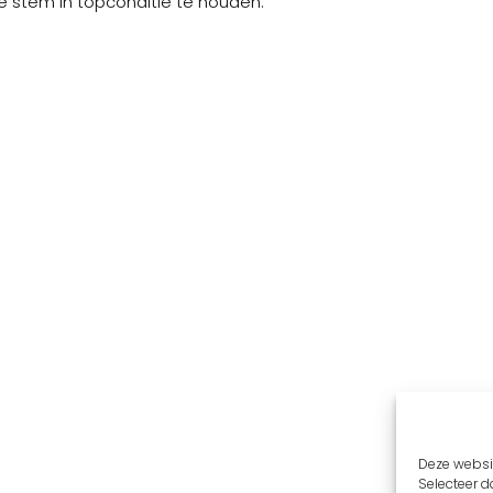
je stem in topconditie te houden.
Deze websit
Selecteer da