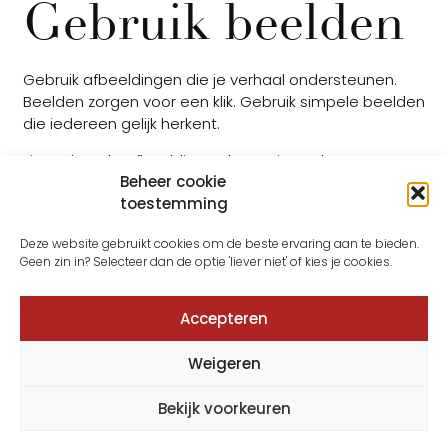
Gebruik beelden
Gebruik afbeeldingen die je verhaal ondersteunen.
Beelden zorgen voor een klik. Gebruik simpele beelden
die iedereen gelijk herkent.
Tip: Je kan de afbeeldingen laten zien m.b.v. een
Beheer cookie
PowerPoint, maar nog beter is om ze tijdens je
toestemming
presentatie te tekenen.
(dit hoeft echt geen
hoogstandje tekenkunst te zijn!)
Deze website gebruikt cookies om de beste ervaring aan te bieden.
Geen zin in? Selecteer dan de optie 'liever niet' of kies je cookies.
Opdracht
Accepteren
Verzamel een paar simpele beelden die tot de
verbeelding spreken van je publiek en die je
Weigeren
presentatie ondersteunen.
Bekijk voorkeuren