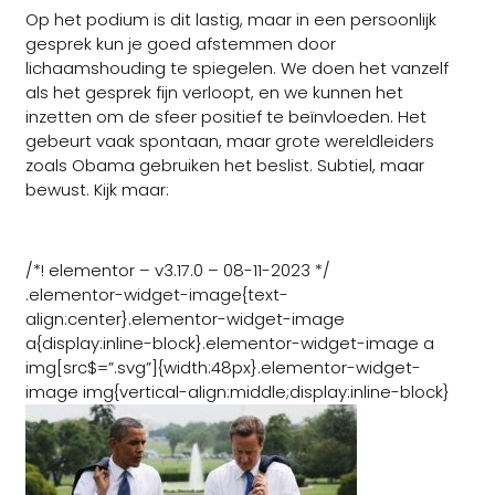
Op het podium is dit lastig, maar in een persoonlijk
gesprek kun je goed afstemmen door
lichaamshouding te spiegelen. We doen het vanzelf
als het gesprek fijn verloopt, en we kunnen het
inzetten om de sfeer positief te beïnvloeden. Het
gebeurt vaak spontaan, maar grote wereldleiders
zoals Obama gebruiken het beslist. Subtiel, maar
bewust. Kijk maar:
/*! elementor – v3.17.0 – 08-11-2023 */
.elementor-widget-image{text-
align:center}.elementor-widget-image
a{display:inline-block}.elementor-widget-image a
img[src$=”.svg”]{width:48px}.elementor-widget-
image img{vertical-align:middle;display:inline-block}